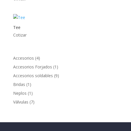
Tee
Cotizar
4
Accesorios
4
productos
1
Accesorios Forjados
1
producto
9
Accesorios soldables
9
productos
1
Bridas
1
producto
1
Neplos
1
producto
7
Válvulas
7
productos