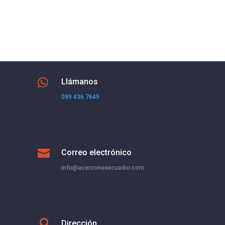

Llámanos
099 436 7649

Correo electrónico
info@acerconexecuador.com

Dirección